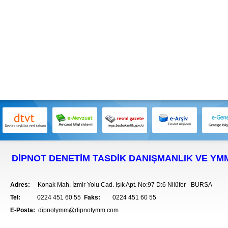
DİPNOT DENETİM TASDİK DANIŞMANLIK VE YMM 
Adres:
Konak Mah. İzmir Yolu Cad. Işık Apt. No:97 D:6 Nilüfer - BURSA
Tel:
0
224 451 60 55
Faks:
0224 451 60 55
E-Posta:
dipnotymm@dipnotymm.com