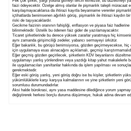
Pek çok şirket, yargı yoluna gitmeyi tercih etmezse, bu düzeltmeyi y
faizi ödeyecektir. Özelge almış olanlar ile pişmanlık talepli müracaat ed
karşılaşmayacaklarsa da ihtirazi kayıtla beyanname verenler pişmanlı
içtihatlarda benimsenen ağırlıklı görüş, pişmanlık ile ihtirazi kaydın 
riski de taşıyacaklardır.
Gecikme faizinin oranının fahişliği, enflasyon ve piyasa faiz hadlerin
bilinmektedir. Üstelik bu ödenen faiz gider de yazılamayacaktır.
Ticaret şirketlerinde bu derece yüksek zararlar yaratmaya hiç kimsenin
aynı zamanda girişimciliği zedeler, yabancı sermayeyi ürkütür.
Eğer bakanlık, bu görüşü benimsiyorsa, gözden geçirmeyecekse, hiç
için uygulamaya esas alınacağını açıklamalı, geçmişi karıştırmamalıdı
Eğer geçmiş gözden geçirilecek, şirketlerin KDV beyanlarını düzeltmel
uygulamayı yanlış yönlendiren veya yazdığı kitap yahut makalelerle b
ile uygulamacıları yanıltanlar hakkında da işlem yapılması ve sonuç
gerekmektedir.
Eğer eski görüş yanlış, yeni görüş doğru ise bu kişiler, şirketlerin yü
yükümlülüklerle karşı karşıya kalmalarının ve yine şirketlerin yeni gör
sorumlusu durumundadırlar.
Aksi halde bürokrasi, aynı yasa maddesine dilediğince yorum yapmaya
değiştirerek herkesi borçlu duruma düşürmeye, hukuk adına devam e