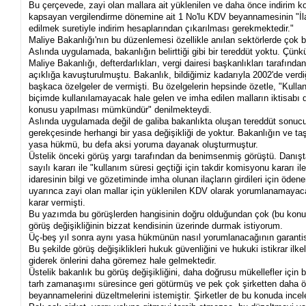
Bu çerçevede, zayi olan mallara ait yüklenilen ve daha önce indirim k
kapsayan vergilendirme dönemine ait 1 No'lu KDV beyannamesinin "İla
edilmek suretiyle indirim hesaplarından çıkarılması gerekmektedir."
Maliye Bakanlığı'nın bu düzenlemesi özellikle anılan sektörlerde çok b
Aslında uygulamada, bakanlığın belirttiği gibi bir tereddüt yoktu. Çünkü 
Maliye Bakanlığı, defterdarlıkları, vergi dairesi başkanlıkları tarafında
açıklığa kavuşturulmuştu. Bakanlık, bildiğimiz kadarıyla 2002'de verd
başkaca özelgeler de vermişti. Bu özelgelerin hepsinde özetle, "Kull
biçimde kullanılamayacak hale gelen ve imha edilen malların iktisabı d
konusu yapılması mümkündür" denilmekteydi.
Aslında uygulamada değil de galiba bakanlıkta oluşan tereddüt sonucu 
gerekçesinde herhangi bir yasa değişikliği de yoktur. Bakanlığın ve taş
yasa hükmü, bu defa aksi yoruma dayanak oluşturmuştur.
Üstelik önceki görüş yargı tarafından da benimsenmiş görüştü. Danış
sayılı kararı ile "kullanım süresi geçtiği için takdir komisyonu kararı il
idaresinin bilgi ve gözetiminde imha olunan ilaçların girdileri için ö
uyarınca zayi olan mallar için yüklenilen KDV olarak yorumlanamayacağ
karar vermişti.
Bu yazımda bu görüşlerden hangisinin doğru olduğundan çok (bu konu
görüş değişikliğinin bizzat kendisinin üzerinde durmak istiyorum.
Üç-beş yıl sonra aynı yasa hükmünün nasıl yorumlanacağının garantisi
Bu şekilde görüş değişiklikleri hukuk güvenliğini ve hukuki istikrar ilk
giderek önlerini daha göremez hale gelmektedir.
Üstelik bakanlık bu görüş değişikliğini, daha doğrusu mükellefler için 
tarh zamanaşımı süresince geri götürmüş ve pek çok şirketten daha önc
beyannamelerini düzeltmelerini istemiştir. Şirketler de bu konuda incele