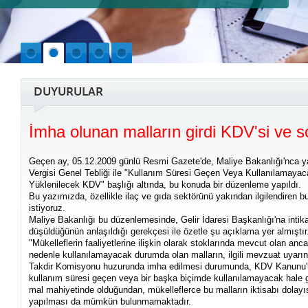
DUYURULAR
İmha olunan malların girdi KDV'si ve s
Geçen ay, 05.12.2009 günlü Resmi Gazete'de, Maliye Bakanlığı'nca y
Vergisi Genel Tebliği ile "Kullanım Süresi Geçen Veya Kullanılamayaca
Yüklenilecek KDV" başlığı altında, bu konuda bir düzenleme yapıldı.
Bu yazımızda, özellikle ilaç ve gıda sektörünü yakından ilgilendiren b
istiyoruz.
Maliye Bakanlığı bu düzenlemesinde, Gelir İdaresi Başkanlığı'na inti
düşüldüğünün anlaşıldığı gerekçesi ile özetle şu açıklama yer almıştır
"Mükelleflerin faaliyetlerine ilişkin olarak stoklarında mevcut olan an
nedenle kullanılamayacak durumda olan malların, ilgili mevzuat uyarın
Takdir Komisyonu huzurunda imha edilmesi durumunda, KDV Kanunu'
kullanım süresi geçen veya bir başka biçimde kullanılamayacak hale g
mal mahiyetinde olduğundan, mükelleflerce bu malların iktisabı dolayı
yapılması da mümkün bulunmamaktadır.